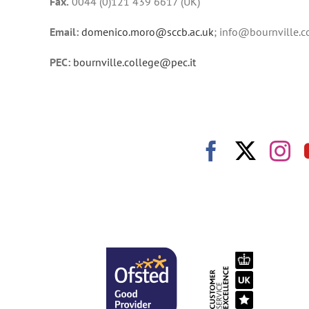
Fax.
0044 (0)121 439 6617 (UK)
Email:
domenico.moro@sccb.ac.uk
;
info@bournville.c
PEC:
bournville.college@pec.it