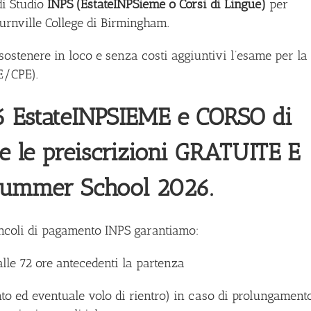
di Studio
INPS (EstateINPSieme o Corsi di Lingue)
per
urnville College di Birmingham.
i sostenere in loco e senza costi aggiuntivi l’esame per la
E/CPE).
6 EstateINPSIEME e CORSO di
 le preiscrizioni GRATUITE E
ummer School 2026.
incoli di pagamento INPS garantiamo:
 alle 72 ore antecedenti la partenza
ento ed eventuale volo di rientro) in caso di prolungament