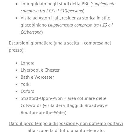
Tour guidato negli studi della BBC (
supplemento
compreso tra i £7 e i £10/persona
)
Visita ad Aston Hall, residenza storica in stile
giacobiniano (
supplemento compreso tra i £3 e i
£6/persona
)
Escursioni giornaliere (una a scelta – compresa nel
prezzo):
Londra
Liverpool e Chester
Bath e Worcester
York
Oxford
Stratford-Upon-Avon + area collinare delle
Cotswolds (visita dei villaggi di Broadway e
Bourton-on-the-Water)
Dato il poco tempo a disposizione, non potremo portarvi
alla scoperta di tutto quanto elencato.