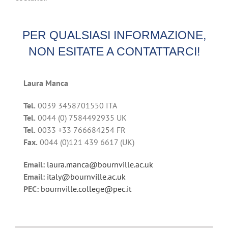
PER QUALSIASI INFORMAZIONE,
NON ESITATE A CONTATTARCI!
Laura Manca
Tel.
0039 3458701550 ITA
Tel.
0044 (0) 7584492935 UK
Tel.
0033 +33 766684254 FR
Fax.
0044 (0)121 439 6617 (UK)
Email:
laura.manca@bournville.ac.uk
Email:
italy@bournville.ac.uk
PEC:
bournville.college@pec.it